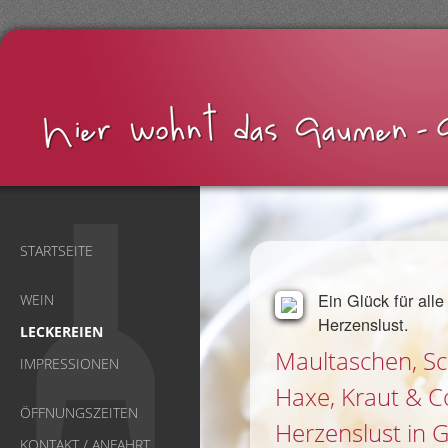
STARTSEITE
Ein Glück für all
WEIN
Herzenslust.
LECKEREIEN
Maultaschen, Sch
IMPRESSIONEN
Haxe, Kraut & 
ÖFFNUNGSZEITEN
Herzenslust in
KONTAKT / ANFAHRT