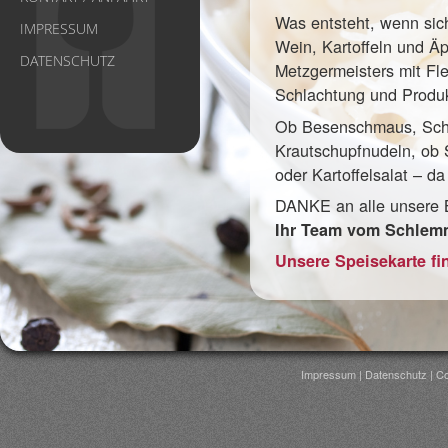
Was entsteht, wenn sic
IMPRESSUM
Wein, Kartoffeln und Ä
DATENSCHUTZ
Metzgermeisters mit Fl
Schlachtung und Produ
Ob Besenschmaus, Sch
Krautschupfnudeln, ob 
oder Kartoffelsalat – d
DANKE
an alle unsere
Ihr Team vom Schlem
Unsere Speisekarte fi
Impressum
|
Datenschutz
| Co